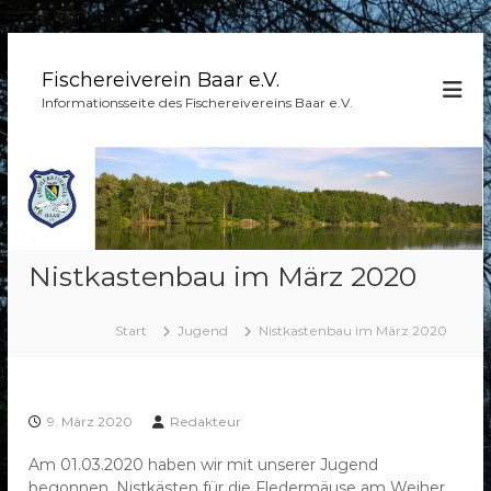
Z
u
Fischereiverein Baar e.V.
m
Informationsseite des Fischereivereins Baar e.V.
I
n
h
a
l
t
s
Nistkastenbau im März 2020
p
r
i
Start
Jugend
Nistkastenbau im März 2020
n
g
e
n
9. März 2020
Redakteur
Am 01.03.2020 haben wir mit unserer Jugend
begonnen, Nistkästen für die Fledermäuse am Weiher